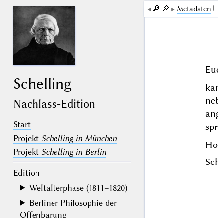
🔎︎
🔎︎
Me­ta­da­ten
Eu
Schelling
kan
ne
Nachlass-Edition
an
Start
sp
Projekt
Schelling in München
Ho
Projekt
Schelling in Berlin
Sch
Edition
Weltalterphase (1811–1820)
Berliner Philosophie der
Offenbarung