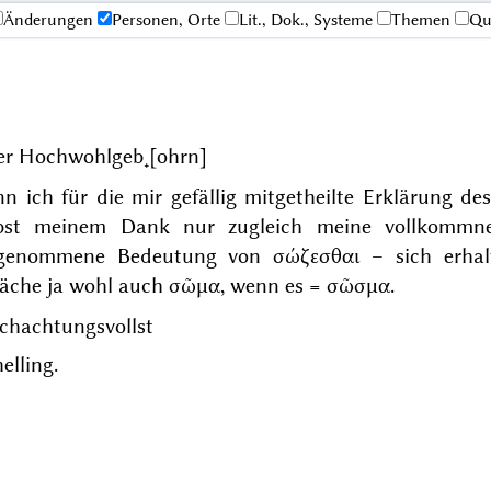
Änderungen
Personen, Orte
Lit., Dok., Systeme
Themen
Qu
er Hochwohlgeb˖[ohrn]
n ich für die mir gefällig mitgetheilte Erklärung de
bst meinem Dank nur zugleich meine vollkommne
genommene Bedeutung von
σώζεσθαι
– sich erha
räche ja wohl auch
σῶμα
, wenn es =
σῶσμα
.
chachtungsvollst
elling.