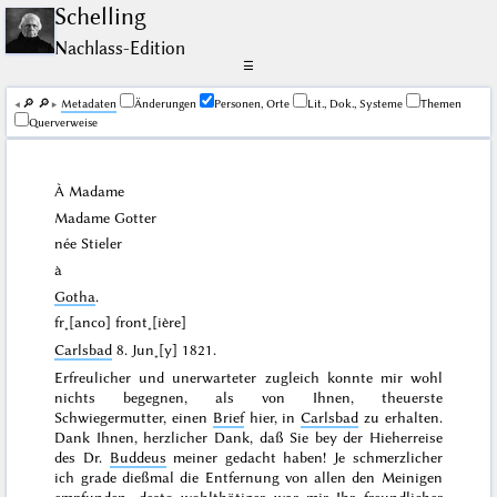
Schelling
Nachlass-Edition
☰
🔎︎
🔎︎
Me­ta­da­ten
Änderungen
Personen, Orte
Lit., Dok., Systeme
Themen
Querverweise
À Madame
Madame
Gotter
née
Stieler
à
Gotha
.
fr˖[anco] front˖[ière]
Carlsbad
8. Jun˖[y] 1821
.
Erfreulicher und unerwarteter zugleich konnte mir wohl
nichts begegnen, als von Ihnen, theuerste
Schwiegermutter, einen
Brief
hier, in
Carlsbad
zu erhalten.
Dank Ihnen, herzlicher Dank, daß Sie bey der Hieherreise
des Dr.
Buddeus
meiner gedacht haben! Je schmerzlicher
ich grade dießmal die Entfernung von allen den Meinigen