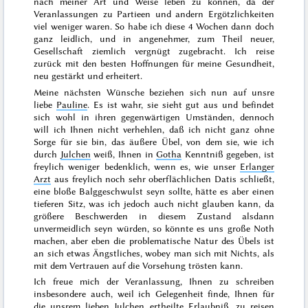
nach meiner Art und Weise leben zu können, da der
Veranlassungen zu Partieen und andern Ergötzlichkeiten
viel weniger waren. So habe ich diese 4 Wochen dann doch
ganz leidlich, und in angenehmer, zum Theil neuer,
Gesellschaft ziemlich vergnügt zugebracht. Ich reise
zurück mit den besten Hoffnungen für meine Gesundheit,
neu gestärkt und erheitert.
Meine nächsten Wünsche beziehen sich nun auf unsre
liebe
Pauline
. Es ist wahr, sie sieht gut aus und befindet
sich wohl in ihren gegenwärtigen Umständen, dennoch
will ich
Ihnen
nicht verhehlen, daß ich nicht ganz ohne
Sorge für sie bin, das äußere Übel, von dem sie, wie ich
durch
Julchen
weiß, Ihnen in
Gotha
Kenntniß gegeben, ist
freylich weniger bedenklich, wenn es, wie unser
Erlanger
Arzt
aus freylich noch sehr oberflächlichen Datis schließt,
eine bloße Balggeschwulst seyn sollte, hätte es aber einen
tieferen Sitz, was ich jedoch auch nicht glauben kann, da
größere Beschwerden in diesem Zustand alsdann
unvermeidlich seyn würden, so könnte es uns große Noth
machen, aber eben die problematische Natur des Übels ist
an sich etwas Ängstliches, wobey man sich mit Nichts,
als
mit dem Vertrauen auf die Vorsehung trösten kann.
Ich freue mich der Veranlassung, Ihnen zu schreiben
insbesondere auch, weil ich Gelegenheit finde, Ihnen für
die unsrem lieben
Julchen
ertheilte Erlaubniß, zu reisen