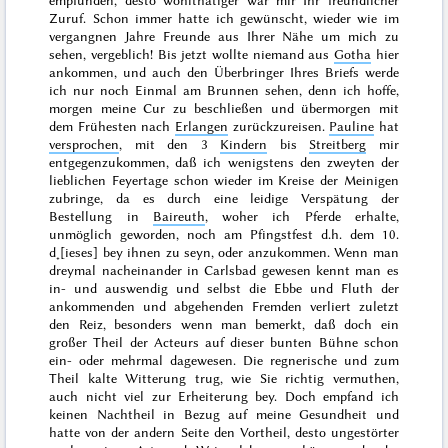
empfunden, desto wohlthätiger war mir Ihr freundlicher
Zuruf. Schon immer hatte ich gewünscht, wieder wie
im
vergangnen Jahre
Freunde aus Ihrer Nähe um mich zu
sehen, vergeblich! Bis jetzt wollte niemand aus
Gotha
hier
ankommen, und auch den Überbringer Ihres Briefs werde
ich nur noch Einmal am Brunnen sehen, denn ich hoffe,
morgen
meine Cur zu beschließen und
übermorgen
mit
dem Frühesten nach
Erlangen
zurückzureisen.
Pauline
hat
versprochen
, mit den 3
Kindern
bis
Streitberg
mir
entgegenzukommen, daß ich wenigstens den
zweyten
der
lieblichen Feyertage schon wieder im Kreise der Meinigen
zubringe, da es durch eine leidige Verspätung der
Bestellung in
Baireuth
, woher ich Pferde erhalte,
unmöglich geworden, noch am Pfingstfest d.h. dem
10.
d˖[ieses]
bey ihnen zu seyn, oder anzukommen. Wenn man
dreymal nacheinander in Carlsbad gewesen kennt man es
in- und auswendig und selbst die Ebbe und Fluth der
ankommenden
und abgehenden Fremden verliert zuletzt
den Reiz, besonders wenn man bemerkt, daß doch ein
großer Theil der Acteurs auf dieser bunten Bühne schon
ein- oder mehrmal dagewesen. Die regnerische und zum
Theil kalte Witterung trug, wie Sie richtig vermuthen,
auch nicht viel zur Erheiterung bey. Doch empfand ich
keinen Nachtheil in Bezug auf meine Gesundheit und
hatte von der andern Seite den Vortheil, desto ungestörter