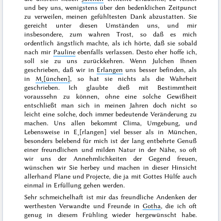
und bey uns, wenigstens über den bedenklichen
Zeitpunct
zu verweilen, meinen gefühltesten Dank abzustatten. Sie
gereicht unter diesen Umständen uns, und mir
insbesondere, zum wahren Trost, so daß es mich
ordentlich ängstlich machte, als ich hörte, daß sie sobald
nach mir
Pauline
ebenfalls verlassen. Desto eher hoffe ich,
soll sie zu uns zurückkehren. Wenn Julchen Ihnen
geschrieben, daß wir in
Erlangen
uns besser befinden, als
in
M˖[ünchen]
, so hat sie nichts als die Wahrheit
geschrieben. Ich glaubte dieß mit Bestimmtheit
voraussehn zu können, ohne eine solche Gewißheit
entschließt man sich in meinen Jahren doch nicht so
leicht eine solche, doch immer bedeutende Veränderung zu
machen. Uns allen bekommt Clima, Umgebung, und
Lebensweise in E˖[rlangen] viel besser als in München,
besonders belebend für mich ist der lang entbehrte Genuß
einer freundlichen und milden Natur in der Nähe, so oft
wir uns der Annehmlichkeiten der Gegend freuen,
wünschen wir Sie herbey und machen in dieser Hinsicht
allerhand Plane und Projecte, die ja mit Gottes Hülfe auch
einmal in Erfüllung gehen werden.
Sehr schmeichelhaft ist mir das freundliche Andenken der
werthesten Verwandte und Freunde in
Gotha
, die ich oft
genug in diesem
Frühling
wieder hergewünscht habe.