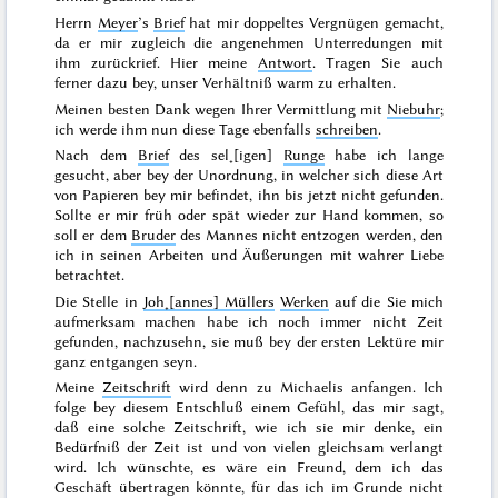
Herrn
Meyer
’s
Brief
hat mir doppeltes Vergnügen gemacht,
da er mir zugleich die angenehmen Unterredungen mit
ihm zurückrief. Hier meine
Antwort
. Tragen Sie auch
ferner dazu bey, unser Verhältniß warm zu erhalten.
Meinen besten Dank wegen Ihrer Vermittlung mit
Niebuhr
;
ich werde ihm nun diese Tage ebenfalls
schreiben
.
Nach dem
Brief
des sel˖[igen]
Runge
habe ich lange
gesucht, aber bey der Unordnung, in welcher sich diese Art
von Papieren bey mir befindet, ihn bis jetzt nicht gefunden.
Sollte er mir früh oder spät wieder zur Hand kommen, so
soll er dem
Bruder
des Mannes nicht entzogen werden, den
ich in seinen Arbeiten und Äußerungen mit wahrer Liebe
betrachtet.
Die Stelle in
Joh˖[annes] Müllers
Werken
auf die Sie mich
aufmerksam machen habe ich noch immer nicht Zeit
gefunden, nachzusehn, sie muß bey der ersten Lektüre mir
ganz entgangen seyn.
Meine
Zeitschrift
wird denn zu
Michaelis
anfangen. Ich
folge bey diesem Entschluß einem Gefühl, das mir sagt,
daß eine solche Zeitschrift, wie ich sie mir denke, ein
Bedürfniß der Zeit ist und von vielen gleichsam verlangt
wird. Ich wünschte, es wäre ein Freund, dem ich das
Geschäft übertragen könnte, für das ich im Grunde nicht