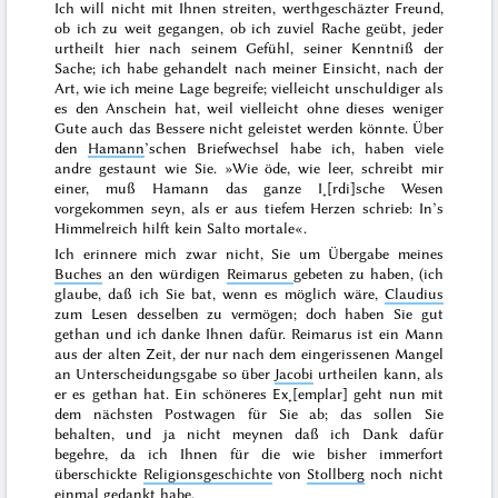
Ich will nicht mit Ihnen streiten, werthgeschäzter Freund,
ob ich zu weit gegangen, ob ich zuviel Rache geübt, jeder
urtheilt hier nach
seinem
Gefühl,
seiner
Kenntniß der
Sache; ich habe gehandelt nach meiner Einsicht, nach der
Art, wie ich meine Lage begreife; vielleicht unschuldiger als
es den Anschein hat, weil vielleicht ohne dieses weniger
Gute auch das Bessere nicht geleistet werden könnte. Über
den
Hamann
’schen Briefwechsel habe ich, haben viele
andre gestaunt wie Sie. »
Wie öde, wie leer, schreibt mir
einer, muß Hamann das ganze I˖[rdi]sche Wesen
vorgekommen seyn, als er aus tiefem Herzen schrieb: In’s
Himmelreich hilft kein
Salto mortale
«.
Ich erinnere mich zwar nicht, Sie um Übergabe meines
Buches
an den würdigen
Reimarus
gebeten zu haben, (ich
glaube, daß ich Sie bat, wenn es möglich wäre,
Claudius
zum Lesen desselben zu vermögen; doch haben Sie gut
gethan und ich danke Ihnen dafür. Reimarus ist ein Mann
aus der alten Zeit, der nur nach dem eingerissenen Mangel
an Unterscheidungsgabe so über
Jacobi
urtheilen kann, als
er es gethan hat. Ein schöneres Ex˖[emplar] geht nun mit
dem nächsten Postwagen für Sie ab; das sollen Sie
behalten, und ja nicht meynen daß ich Dank dafür
begehre, da ich Ihnen für die wie bisher immerfort
überschickte
Religionsgeschichte
von
Stollberg
noch nicht
einmal gedankt habe.