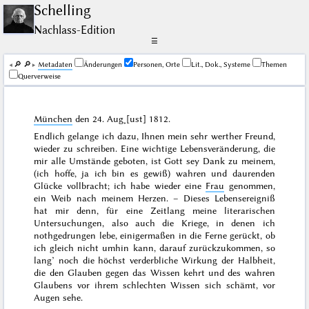
Schelling
Nachlass-Edition
☰
🔎︎
🔎︎
Me­ta­da­ten
Änderungen
Personen, Orte
Lit., Dok., Systeme
Themen
Querverweise
München
den
24. Aug˖[ust] 1812
.
Endlich gelange ich dazu, Ihnen mein sehr werther Freund,
wieder zu schreiben. Eine wichtige Lebensveränderung, die
mir alle Umstände geboten, ist Gott sey Dank zu meinem,
(ich hoffe, ja ich bin es gewiß) wahren und daurenden
Glücke vollbracht; ich habe wieder eine
Frau
genommen,
ein Weib nach meinem Herzen. – Dieses Lebensereigniß
hat mir denn, für eine Zeitlang meine literarischen
Untersuchungen, also auch die Kriege, in denen ich
nothgedrungen lebe, einigermaßen in die Ferne gerückt, ob
ich gleich nicht umhin kann, darauf zurückzukommen, so
lang’ noch die höchst verderbliche Wirkung der Halbheit,
die den Glauben gegen das Wissen kehrt und des
wahren
Glaubens vor ihrem schlechten Wissen sich schämt, vor
Augen sehe.