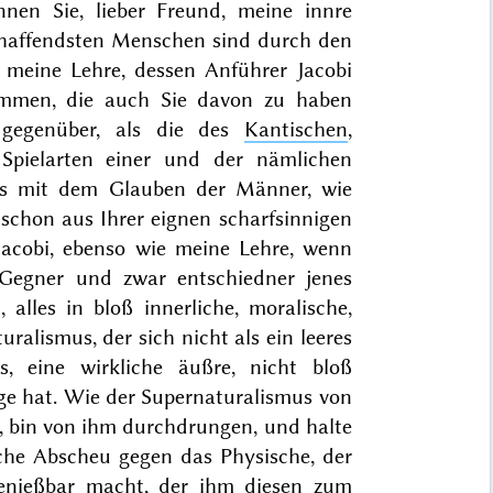
nen Sie, lieber Freund, meine innre
chaffendsten Menschen sind durch den
eine Lehre, dessen Anführer Jacobi
ommen, die auch Sie davon zu haben
 gegenüber, als die des
Kantischen
,
 Spielarten einer und der nämlichen
ts mit dem Glauben der Männer, wie
 schon aus Ihrer eignen scharfsinnigen
Jacobi, ebenso wie meine Lehre, wenn
 Gegner und zwar entschiedner jenes
alles in bloß innerliche, moralische,
ralismus, der sich nicht als ein leeres
s, eine wirkliche äußre, nicht bloß
ge hat. Wie der Supernaturalismus von
n, bin von ihm durchdrungen, und halte
che Abscheu gegen das Physische, der
enießbar macht, der ihm diesen zum