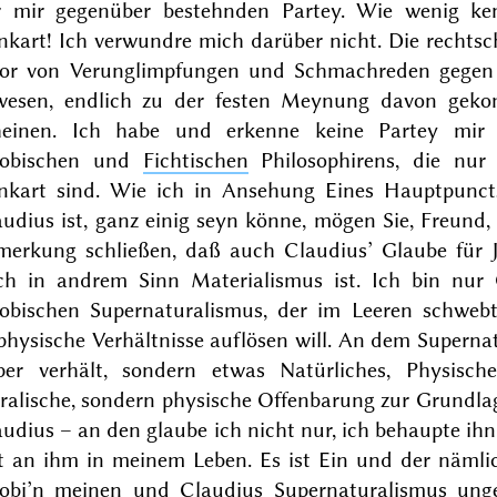
r mir gegenüber bestehnden Partey. Wie wenig ken
nkart! Ich verwundre mich darüber nicht. Die rechts
or von Verunglimpfungen und Schmachreden gegen m
wesen, endlich zu der festen Meynung davon gek
heinen. Ich habe und erkenne keine Partey mir
cobischen und
Fichtischen
Philosophirens, die nur
nkart sind. Wie ich in Ansehung Eines Hauptpunc
udius ist, ganz einig seyn könne, mögen Sie, Freund,
merkung schließen, daß auch Claudius’ Glaube für 
ch in andrem Sinn Materialismus ist. Ich bin nur
cobischen Supernaturalismus, der im Leeren schwebt, 
hysische Verhältnisse auflösen will. An
dem
Supernatu
per
verhält, sondern etwas Natürliches, Physische
ralische, sondern physische Offenbarung zur Grundla
audius – an
den
glaube ich nicht nur, ich behaupte ih
st an ihm in meinem Leben. Es ist Ein und der nämli
cobi’n meinen und Claudius Supernaturalismus ung