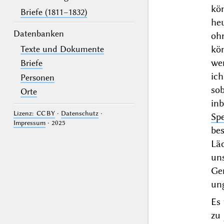
kö
Briefe (1811–1832)
he
Datenbanken
oh
kö
Texte und Dokumente
wen
Briefe
ich
Personen
sob
Orte
in
Lizenz: CC BY
·
Datenschutz
·
Spe
Impressum
· 2025
be
Lä
un
Gem
un
Es
zu