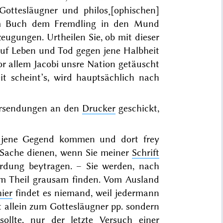
Gottesläugner und philos˖[ophischen]
em Buch dem Fremdling in den Mund
eugungen. Urtheilen Sie, ob mit dieser
uf Leben und Tod gegen jene Halbheit
 allem Jacobi unsre Nation getäuscht
t scheint’s, wird hauptsächlich nach
ersendungen an den
Drucker
geschickt,
in jene Gegend kommen und dort frey
n Sache dienen, wenn Sie meiner
Schrift
erdung beytragen. – Sie werden, nach
um Theil grausam finden. Vom Ausland
hier
findet es niemand, weil jedermann
ht allein zum Gottesläugner pp. sondern
ollte, nur der letzte Versuch einer