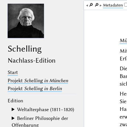
🔎︎
🔎︎
Me­ta­da­ten
Mü
Schelling
Mit
Erf
Nachlass-Edition
Di
Start
Ba
Projekt
Schelling in München
si
Projekt
Schelling in Berlin
He
Edition
Si
Ha
Weltalterphase (1811–1820)
er
Berliner Philosophie der
zwa
Offenbarung