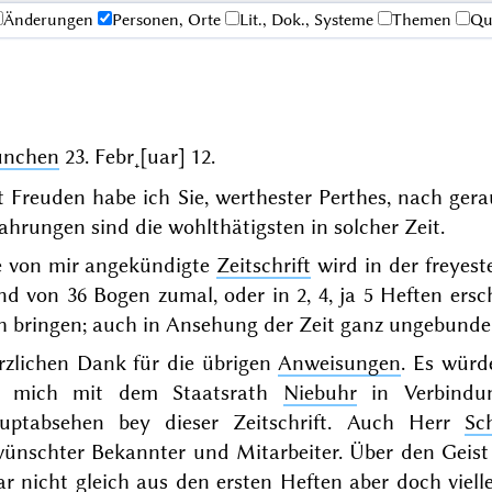
Änderungen
Personen, Orte
Lit., Dok., Systeme
Themen
Qu
nchen
23. Febr˖[uar] 12
.
 Freuden habe ich Sie, werthester Perthes, nach ger
ahrungen sind die wohlthätigsten in solcher Zeit.
e von mir angekündigte
Zeitschrift
wird in der freyest
nd von 36 Bogen zumal, oder in 2, 4, ja 5 Heften ers
ch bringen; auch in Ansehung der Zeit ganz ungebunde
rzlichen Dank für die übrigen
Anweisungen
. Es würd
e mich mit dem Staatsrath
Niebuhr
in Verbindun
uptabsehen bey dieser Zeitschrift. Auch Herr
Sc
wünschter Bekannter und Mitarbeiter. Über den Geis
r nicht gleich aus den ersten Heften aber doch viel