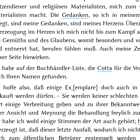
tzendiener und religiösen Materialisten, mich zum 
terialisten macht. Die
Gedanken
, so ich in mein
egt, sind meine Gedanken, sind meines Herzens Überz
erzeugung im Herzen ich mich nicht bis zum Kampf a
s Gemüths und des Glaubens, womit besonders und vor
d entnervt hat, berufen fühlen muß. Auch meine Zei
ser Seite hinwirken.
 habe auf der Buchhändler-Liste, die
Cotta
für die V
ch Ihren Namen gefunden.
h hoffe also, daß einige Ex˖[emplare] doch auch 
rkauft werden dürfen. – Sie werden keiner schlechte
rt einige Verbreitung geben und zu ihrer Bekanntw
rer Ansicht und Meynung die Behandlung freylich z
r habe ich wohl einige Stimmen der Art auch gehört;
rzeugt ist, daß dieser letzte Ausfall, wodurch ich nic
ch zum öffentlichen Betrüger gestempelt werden s