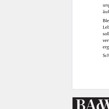
un
äuß
Bl
Le
so
ver
er
Sch