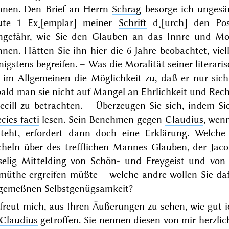
nnen. Den Brief an Herrn
Schrag
besorge ich unges
ute 1 Ex˖[emplar] meiner
Schrift
d˖[urch] den Pos
ngefähr, wie Sie den Glauben an das Innre und Mo
nnen. Hätten Sie ihn hier die
6 Jahre
beobachtet, vie
igstens begreifen. – Was die Moralität seiner literaris
 im Allgemeinen die Möglichkeit zu, daß er nur sich i
ald man sie nicht auf Mangel an Ehrlichkeit und Recht
becill zu betrachten. – Überzeugen Sie sich, indem 
cies facti
lesen. Sein Benehmen gegen
Claudius
, wen
steht, erfordert dann doch eine
Erklärung
. Welche
cheln über des trefflichen Mannes Glauben, der Jaco
selig Mittelding von Schön- und Freygeist und von 
üthe ergreifen müßte – welche andre wollen Sie dafü
gemeßnen Selbstgenügsamkeit?
 freut mich, aus Ihren Äußerungen zu sehen, wie gut
Claudius
getroffen. Sie nennen diesen von mir herzl