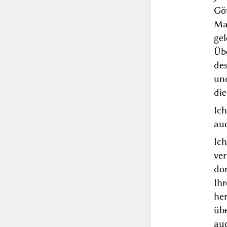
Gö
Ma
gel
Üb
de
un
die
Ich
au
Ic
ve
do
Ih
he
übe
au