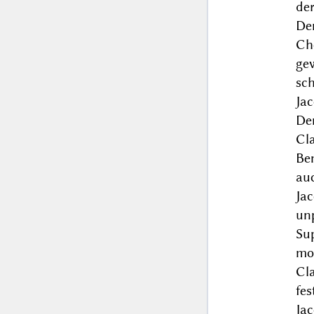
de
De
Ch
ge
sc
Ja
De
Cla
Be
au
Ja
unp
Su
mo
Cl
fe
Ja