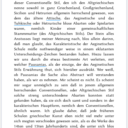
dieser Conventionelle Stil, den ich den Altgriechischen
nenne sowohl in ganz Griechenland, Großgriechenland,
Sicilien und Hetrurien allgemein herrschend gewesen, von
dem das ältere
Attische
, das Aeginetische und das
Tuhkische
oder Hetrurische blose Abarten oder Spielarten
waren, nemlich Kinder einer gemeinschaftlichen
Stammmutter (des Altgrichischen Stils). Der Stein alles
Anstosses liegt meiner Meinung nach, blos allein darinn,
daß man glaubt, das Karakteristische der Aeginetischen
Schule müße nothwendiger weise
in einem eklatanten
Unterscheidungs-Zeichen bestanden haben. Hiezu lassen
wir uns durch die etwas bestimmte Art verleiten, mit
welcher
Pausanias
, als der einzige, der des Aeginetischen
Stils Erwähnung thut, sich hierüber ausdrükt. Wer weiß,
ob Pausanias die Sache also Abstract will verstanden
haben, als wir es nehmen. Mir scheint es nicht. Es scheint
mir sogar unmöglich zu sein daß in jenem allgemein
herrschenden Conventionellen, oder Altgriechischen Stil
solche streng unterschiedene Abarten konnten statt
gefunden haben, da sie sich doch samt und sonders in der
karakterischen Hauptform, nemlich dem Conventionellen,
ähnlich waren. Ich glaube daher, daß jede früheren
Schulen griechischer Kunst eben nicht viel mehr unter
sich mogten verschieden gewesen sein, als es die Werke des
14ten und 15ten Jahrhunderts
sind, die unter sich blos