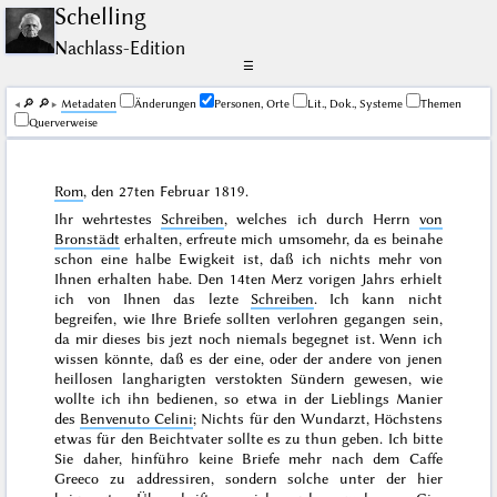
Schelling
Nachlass-Edition
☰
🔎︎
🔎︎
Me­ta­da­ten
Änderungen
Personen, Orte
Lit., Dok., Systeme
Themen
Querverweise
Rom
, den
27ten Februar 1819
.
Ihr wehrtestes
Schreiben
, welches ich durch Herrn
von
Bronstädt
erhalten, erfreute mich umsomehr, da es beinahe
schon eine halbe Ewigkeit ist, daß ich nichts mehr von
Ihnen erhalten habe. Den
14ten Merz vorigen Jahrs
erhielt
ich von Ihnen das lezte
Schreiben
. Ich kann nicht
begreifen, wie Ihre Briefe sollten verlohren gegangen sein,
da mir dieses bis jezt noch niemals begegnet ist. Wenn ich
wissen könnte, daß es der eine, oder der andere von jenen
heillosen langharigten verstokten Sündern gewesen, wie
wollte ich ihn bedienen, so etwa in der Lieblings Manier
des
Benvenuto Celini
; Nichts für den Wundarzt, Höchstens
etwas für den Beichtvater sollte es zu thun geben. Ich bitte
Sie daher, hinführo keine Briefe mehr nach dem Caffe
Greeco zu addressiren, sondern solche unter der hier