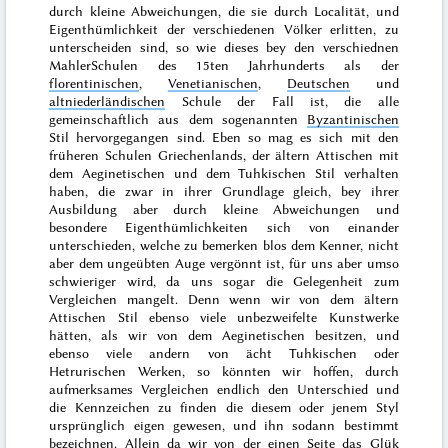
durch kleine Abweichungen, die sie durch Localität, und
Eigenthümlichkeit der verschiedenen Völker erlitten, zu
unterscheiden sind, so wie dieses bey den verschiednen
MahlerSchulen des 15ten Jahrhunderts als der
florentinischen
,
Venetianischen
,
Deutschen
und
altniederländischen
Schule der Fall ist, die alle
gemeinschaftlich aus dem sogenannten
Byzantinischen
Stil hervorgegangen sind. Eben so mag es sich mit den
früheren Schulen Griechenlands, der ältern Attischen mit
dem Aeginetischen und dem Tuhkischen Stil verhalten
haben, die zwar in ihrer Grundlage gleich, bey ihrer
Ausbildung aber durch kleine Abweichungen und
besondere Eigenthümlichkeiten sich von einander
unterschieden, welche zu bemerken blos dem Kenner, nicht
aber dem ungeübten Auge vergönnt ist, für uns aber umso
schwieriger wird, da uns sogar die Gelegenheit zum
Vergleichen mangelt. Denn wenn wir von dem ältern
Attischen Stil ebenso viele unbezweifelte Kunstwerke
hätten, als wir von dem Aeginetischen besitzen, und
ebenso viele andern von ächt Tuhkischen oder
Hetrurischen Werken, so könnten wir hoffen, durch
aufmerksames Vergleichen endlich den Unterschied und
die Kennzeichen zu finden die diesem oder jenem Styl
ursprünglich eigen gewesen, und ihn sodann bestimmt
bezeichnen. Allein da wir von der einen Seite das Glük