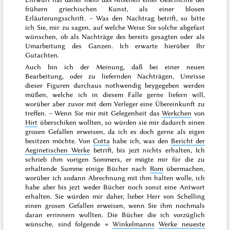
frühern griechischen Kunst, als einer blosen
Erläuterungsschrift. – Was den Nachtrag betrift, so bitte
ich Sie, mir zu sagen, auf welche Weise Sie solche abgefast
wünschen, ob als Nachträge des bereits gesagten oder als
Umarbeitung des Ganzen. Ich erwarte hierüber Ihr
Gutachten.
Auch bin ich der Meinung, daß bei einer neuen
Bearbeitung, oder zu liefernden Nachträgen, Umrisse
dieser Figuren durchaus nothwendig beygegeben werden
müßen, welche ich in diesem Falle gerne liefern will,
worüber aber zuvor mit dem Verleger eine Übereinkunft zu
treffen. – Wenn Sie mir mit Gelegenheit das
Werkchen
von
Hirt
überschiken wollten, so würden sie mir dadurch einen
grosen Gefallen erweisen, da ich es doch gerne als eigen
besitzen möchte. Von
Cotta
habe ich, was den
Bericht der
Aeginetischen Werke
betrift, bis jezt nichts erhalten, Ich
schrieb ihm vorigen
Sommers
, er mögte mir für die zu
erhaltende Summe einige Bücher nach
Rom
übermachen,
worüber ich sodann Abrechnung mit ihm halten wolle, ich
habe aber bis jezt weder Bücher noch sonst eine Antwort
erhalten. Sie würden mir daher, lieber Herr von Schelling
einen grosen Gefallen erweisen, wenn Sie ihm nochmals
daran errinnern wollten. Die Bücher die ich vorzüglich
wünsche, sind folgende =
Winkelmanns
Werke neueste