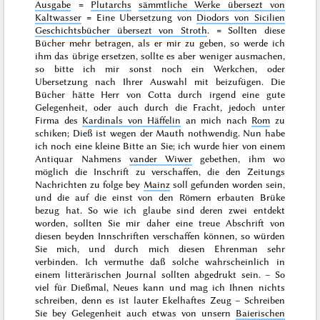
Ausgabe
=
Plutarchs
sämmtliche Werke übersezt von
Kaltwasser
= Eine Ubersetzung von
Diodors von Sicilien
Geschichtsbücher übersezt von Stroth
. = Sollten diese
Bücher mehr betragen, als er mir zu geben, so werde ich
ihm das übrige ersetzen, sollte es aber weniger ausmachen,
so bitte ich mir sonst noch ein Werkchen, oder
Ubersetzung nach Ihrer Auswahl mit beizufügen. Die
Bücher hätte Herr von Cotta durch irgend eine gute
Gelegenheit, oder auch durch die Fracht, jedoch unter
Firma des
Kardinals von Häffelin
an mich nach
Rom
zu
schiken; Dieß ist wegen der Mauth nothwendig. Nun habe
ich noch eine kleine Bitte an Sie; ich wurde hier von einem
Antiquar Nahmens
vander Wiwer
gebethen, ihm wo
möglich die Inschrift zu verschaffen, die den Zeitungs
Nachrichten zu folge bey
Mainz
soll gefunden worden sein,
und die auf die einst von den Römern erbauten Brüke
bezug hat. So wie ich glaube sind deren zwei entdekt
worden, sollten Sie mir daher eine treue Abschrift von
diesen beyden Innschriften verschaffen können, so würden
Sie mich, und durch mich diesen Ehrenman sehr
verbinden. Ich vermuthe daß solche wahrscheinlich in
einem litterärischen Journal sollten abgedrukt sein. – So
viel für Dießmal, Neues kann und mag ich Ihnen nichts
schreiben, denn es ist lauter Ekelhaftes Zeug – Schreiben
Sie bey Gelegenheit auch etwas von unsern
Baierischen