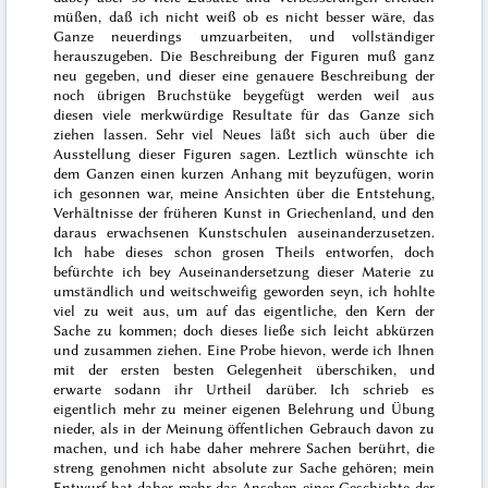
müßen, daß ich nicht weiß ob es nicht besser wäre, das
Ganze neuerdings umzuarbeiten, und vollständiger
herauszugeben. Die Beschreibung der Figuren muß ganz
neu gegeben, und dieser eine genauere Beschreibung der
noch übrigen Bruchstüke beygefügt werden weil aus
diesen viele merkwürdige Resultate für das Ganze sich
ziehen lassen. Sehr viel Neues läßt sich auch über die
Ausstellung dieser Figuren sagen. Leztlich wünschte ich
dem Ganzen einen kurzen Anhang mit beyzufügen, worin
ich gesonnen war, meine Ansichten über die Entstehung,
Verhältnisse der früheren Kunst in Griechenland, und den
daraus erwachsenen Kunstschulen auseinanderzusetzen.
Ich habe dieses schon grosen Theils entworfen, doch
befürchte ich bey Auseinandersetzung dieser Materie zu
umständlich und weitschweifig geworden seyn, ich hohlte
viel zu weit aus, um auf das eigentliche, den Kern der
Sache zu kommen; doch dieses ließe sich leicht abkürzen
und zusammen ziehen. Eine Probe hievon, werde ich Ihnen
mit der ersten besten Gelegenheit überschiken, und
erwarte sodann ihr Urtheil darüber. Ich schrieb es
eigentlich mehr zu meiner eigenen Belehrung und Übung
nieder, als in der Meinung öffentlichen Gebrauch davon zu
machen, und ich habe daher mehrere Sachen berührt, die
streng genohmen nicht absolute zur Sache gehören; mein
Entwurf hat daher mehr das Ansehen einer Geschichte der