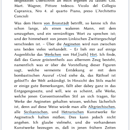
beigesezten Überschrift an mich ergehen zu lassen:
Gio.
Mart. Wagner, Pittore tedesco. Vicolo del Collegio
Capranica, Nro 4. al quarto Piano, preso L’Architetto
Concioli
Was dem Herrn
von Bronstädt
betrifft, so kenne ich ihn
schon lange, als einen wakeren Mann, mit dem
umzugehen, und ein vernünftiges Wort zu sprechen ist;
und der himmelweit von jenem Linkischen Zwittergeschöpf
verschieden ist. – Über die
Aegineten
wird nun zwischen
uns beiden vieles verhandelt. – Er lieh mir auf einige
Augenblicke das
Werkchen
von Hof˖[rath]
Hirt
. Ich finde,
daß das Ganze gröstentheils aus albernem Zeug besteht,
namentlich was er über die Vorstellung dieser Figuren
sagt, welche vermeinte Entdekung er mit dem
bombastischen Ausruf »Und siehe da, das Räthsel ist
gelöst!!!« der Welt ankündigt. In Hinsicht des Stils macht
er einige gute Bemerkungen, fällt aber dabey ganz in das
Entgegengesezte, und will, wie es scheint, alle Werke,
welche jenen Conventionnellen Stil an sich tragen, für
Werke der Aegineten gehalten wissen, welches lächerlich
ist, denn auf diese Weise würde man alle
Altgriechischen
,
alle
Sicilianischen
, und
Hetrurischen
Kunstwerke für
Aeginetisch halten müßen; Dies kann jedoch nicht
angehen. Ich glaube vielmehr, und die vorhandenen
Kunstwerke bezeugen es, daß in jenen frühern Zeiten