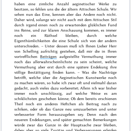
haben eine zimliche Anzahl aeginetischer Werke zu
besitzen, so fehlen uns die der ältern Attischen Schule. Wir
sehen nun das Eine, kennen aber das Andere noch nicht.
Daher wird, solange wir nicht auch mit dem Attischen Stil
durch irgend einen noch zu erwartenden glüklichen Fund
ins Reine, und zur klaren Anschauung kommen, es
immer
noch ein Räthsel bleiben, durch welche
Eigenthümlichkeiten die eine Schule sich von der andern
unterschieden. – Unter dessen muß ich Ihnen Lieber Herr
von Schelling aufrichtig gestehen, daß mir die in Ihren
vortrefflichen
Beiträgen
aufgestellte Vermuthung immer
noch das allerwahrscheinlichste zu sein scheint, welche
Vermuthung aber erst durch eine spätere Endekung ihre
völlige Bestättigung finden kann. – Was die Nachträge
betrifft, welche über die Aeginetischen Kunstwerke noch
zu machen wären, so habe ich zwar oft und vielmahl daran
gedacht, auch vieles dazu vorbereitet; Allein ich war bisher
immer noch unschlüssig, auf welche Weise es am
schiklichsten geschehen könne; Ob dem bereits erschienen
Theil noch ein anderes Heftchen als Beitrag nach zu
schiken, oder ob das Ganze neu umzuarbeiten und unter
verbesserter Form herauszugeben sey. Denn nach den
neueren Endekungen, und später gemachten Bemerkungen
würde zwar das Ganze in der Hauptsache zwar bleiben,
dabey aber so viele Zusätze und Verbesserungen erleiden