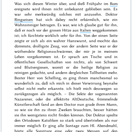
Was sich diesen
Winter
über, und dieß
Frühjahr
im
Rom
ereignete wird ihnen nicht unbekannt geblieben sein. Es
war sehr merkwürdig solches mit anzusehn. Doktor
Ringseisen
hat sich dabey recht erbärmlich, wie ein
Wahnsinniger betragen. Es war, wie ich glaube gut für ihn,
daß er noch vor der grosen Hitze aus
Italien
weggekommen
ist; ich fürchtete wirklich sehr für ihn. Von der einen Seite
zeigte er sich als ein wahrer Hanswurst, und mochte das
dümmste, drolligste Zeug, von der andern Seite war er der
wüthendste Religionsschwärmer, der mir je in meinem
Leben vorgekommen ist. Er sprach am Tische und in
öffentlichen Gesellschaften von nichts, als von Schwert
und Blutvergiesen, womit er die heilige Religion zu
reinigen gedachte, und andern dergleichen Tollheiten mehr.
Bester Herr von Schelling, es ging ihnen manchesmal so
wunderlich zu, daß ich mich in dieser Verwirrung beynahe
selbst nicht mehr erkannte. ich hielt mich desswegen so
zurükgezogen als möglich. – Die Sekte der sogenannten
Nazarener, oder die affektirte AltDeutsche, frömmelnde
Künstlerschaft fand an dem Doctor nun grade ihren Mann,
so wie sie ihn zu ihren Zweken brauchten, besser hätten
sie ihn wenigstens
nicht finden können. Der Doktor spielte
den Ortodoxen Katoliken so stark und übertrieben als nur
immer möglich Er ging alle Sontage zum Hl. Abendmahl,
hörte alle Sonntage eine oder zwey Messen auf den