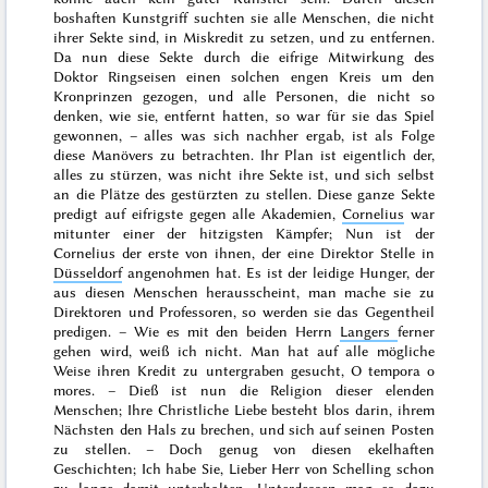
boshaften Kunstgriff suchten sie alle Menschen, die nicht
ihrer Sekte sind, in Miskredit zu setzen, und zu entfernen.
Da nun diese Sekte durch die eifrige Mitwirkung des
Doktor Ringseisen einen solchen
engen Kreis um den
Kronprinzen gezogen, und alle Personen, die nicht so
denken, wie sie, entfernt hatten, so war für sie das Spiel
gewonnen, – alles was sich nachher ergab, ist als Folge
diese Manövers zu betrachten. Ihr Plan ist eigentlich der,
alles zu stürzen, was nicht ihre Sekte ist, und sich selbst
an die Plätze des gestürzten zu stellen. Diese ganze Sekte
predigt auf eifrigste gegen alle Akademien,
Cornelius
war
mitunter einer der hitzigsten Kämpfer; Nun ist der
Cornelius der erste von ihnen, der eine Direktor Stelle in
Düsseldorf
angenohmen hat. Es ist der leidige Hunger, der
aus diesen Menschen herausscheint, man mache sie zu
Direktoren und Professoren, so werden sie das Gegentheil
predigen. – Wie es mit den beiden Herrn
Langers
ferner
gehen wird, weiß ich nicht. Man hat auf alle mögliche
Weise ihren Kredit zu untergraben gesucht,
O tempora o
mores
. – Dieß ist nun die Religion dieser elenden
Menschen; Ihre Christliche Liebe besteht blos darin, ihrem
Nächsten den Hals zu brechen, und sich auf seinen Posten
zu stellen. – Doch genug von diesen ekelhaften
Geschichten; Ich habe Sie, Lieber Herr von Schelling schon