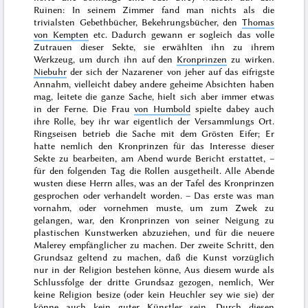
Ruinen: In seinem Zimmer fand man nichts als die
trivialsten Gebethbücher, Bekehrungsbücher, den
Thomas
von Kempten
etc. Dadurch gewann er sogleich das volle
Zutrauen dieser Sekte, sie erwählten ihn zu ihrem
Werkzeug, um durch ihn auf den
Kronprinzen
zu wirken.
Niebuhr
der sich der Nazarener von jeher auf das eifrigste
Annahm, vielleicht dabey andere geheime Absichten haben
mag, leitete die ganze Sache, hielt sich aber immer etwas
in der Ferne. Die Frau
von Humbold
spielte dabey auch
ihre Rolle, bey ihr war eigentlich der Versammlungs Ort.
Ringseisen betrieb die Sache mit dem Grösten Eifer; Er
hatte nemlich den Kronprinzen für das Interesse dieser
Sekte zu bearbeiten, am Abend wurde Bericht erstattet, –
für den folgenden Tag die Rollen ausgetheilt. Alle Abende
wusten diese Herrn alles, was an der Tafel des Kronprinzen
gesprochen oder verhandelt worden. – Das erste was man
vornahm, oder vornehmen muste, um zum Zwek zu
gelangen, war, den Kronprinzen von seiner Neigung zu
plastischen Kunstwerken abzuziehen, und für die neuere
Malerey empfänglicher zu machen. Der zweite Schritt, den
Grundsaz geltend zu machen, daß die Kunst vorzüglich
nur in der Religion bestehen könne, Aus diesem wurde als
Schlussfolge der dritte Grundsaz gezogen, nemlich, Wer
keine Religion besize (oder kein Heuchler sey wie sie) der
könne auch kein guter Künstler sein. Durch diesen