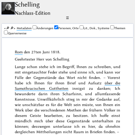
Schelling
Nachlass-Edition
☰
🔎︎
🔎︎
Me­ta­da­ten
Änderungen
Personen, Orte
Lit., Dok., Systeme
Themen
Querverweise
Rom
den
27ten Juni 1818
.
Geehrtester Herr von Schelling
Lange schon stehe ich im Begriff, Ihnen zu schreiben, und
mit eingetauchter Feder stehe und sinne ich, und kann vor
Fülle der Gegenstände das Wort nicht finden. – Vorerst
habe ich Ihnen für ihren Brief und Aufsatz
über die
Samothracischen Gottheiten
innigst zu danken; Ich
bewunderte darin ihren Scharfsinn, und allumfassende
Kenntnisse. Unwillkührlich stieg in mir der Gedanke auf,
wie unschätzbar es für die Welt sein müste, von Ihnen ein
Werk über die verschiedenen Miethen der frühern Völker in
diesem Geiste bearbeiten, zu besitzen. Ich hoffe einst
mündlich mich über diese Gegenstände unterhalten zu
können; desswegen unterlasse ich es hier, da ohnehin
dergleichen Mittheilungen nicht Raum in Briefen finden. –