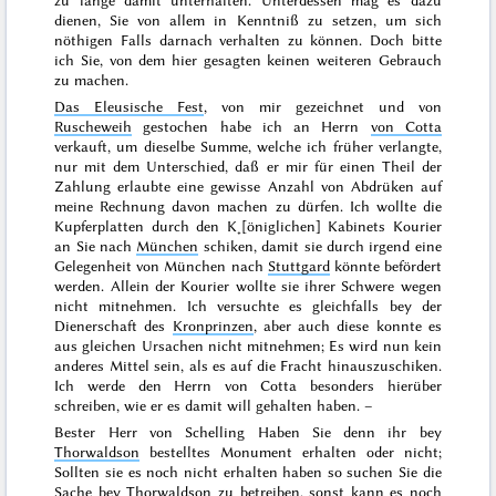
zu lange damit unterhalten. Unterdessen mag es dazu
dienen, Sie von allem in Kenntniß zu setzen, um sich
nöthigen Falls darnach verhalten zu können. Doch bitte
ich Sie, von dem hier gesagten keinen weiteren Gebrauch
zu machen.
Das Eleusische Fest
, von mir gezeichnet und von
Ruscheweih
gestochen habe ich an Herrn
von Cotta
verkauft, um dieselbe Summe, welche ich früher verlangte,
nur mit dem Unterschied, daß er mir für einen Theil der
Zahlung erlaubte eine gewisse Anzahl von Abdrüken auf
meine
Rechnung davon machen zu dürfen. Ich wollte die
Kupferplatten durch den K˖[öniglichen] Kabinets Kourier
an Sie nach
München
schiken, damit sie durch irgend eine
Gelegenheit von München nach
Stuttgard
könnte befördert
werden. Allein der Kourier wollte sie ihrer Schwere wegen
nicht mitnehmen. Ich versuchte es gleichfalls bey der
Dienerschaft des
Kronprinzen
, aber auch diese konnte es
aus gleichen Ursachen nicht mitnehmen; Es wird nun kein
anderes Mittel sein, als es auf die Fracht hinauszuschiken.
Ich werde den Herrn von Cotta besonders hierüber
schreiben, wie er es damit will gehalten haben. –
Bester Herr von Schelling Haben Sie denn ihr bey
Thorwaldson
bestelltes Monument erhalten oder nicht;
Sollten sie es noch nicht erhalten haben so suchen Sie die
Sache bey Thorwaldson zu betreiben, sonst kann es noch