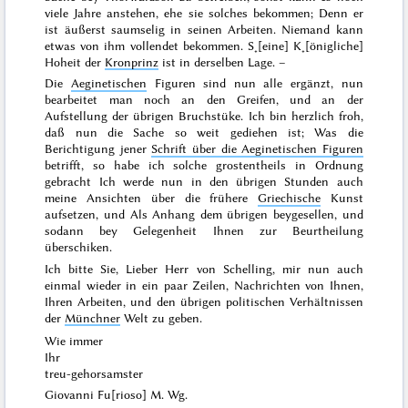
viele Jahre anstehen, ehe sie solches bekommen; Denn er
ist äußerst saumselig in seinen Arbeiten. Niemand kann
etwas von ihm vollendet bekommen. S˖[eine] K˖[önigliche]
Hoheit der
Kronprinz
ist in derselben Lage. –
Die
Aeginetischen
Figuren sind nun alle ergänzt, nun
bearbeitet man noch an den Greifen, und an der
Aufstellung der übrigen Bruchstüke. Ich bin herzlich froh,
daß nun die Sache so weit gediehen ist; Was die
Berichtigung jener
Schrift über die Aeginetischen Figuren
betrifft, so habe ich solche grostentheils in Ordnung
gebracht Ich werde nun in den übrigen Stunden auch
meine Ansichten über die frühere
Griechische
Kunst
aufsetzen, und Als Anhang dem übrigen beygesellen, und
sodann bey Gelegenheit Ihnen zur Beurtheilung
überschiken.
Ich bitte Sie, Lieber Herr von Schelling, mir nun auch
einmal wieder in ein paar Zeilen, Nachrichten von Ihnen,
Ihren Arbeiten, und den übrigen politischen Verhältnissen
der
Münchner
Welt zu geben.
Wie immer
Ihr
treu-gehorsamster
Giovanni Fu[rioso] M. Wg.