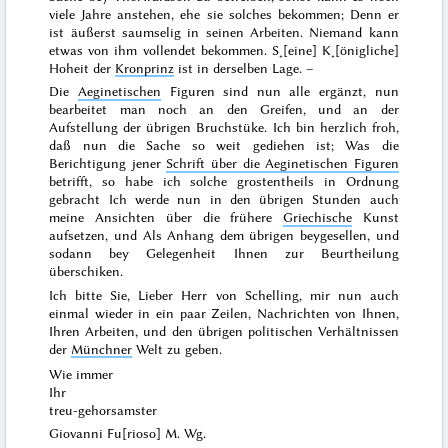
viele Jahre anstehen, ehe sie solches bekommen; Denn er
ist äußerst saumselig in seinen Arbeiten. Niemand kann
etwas von ihm vollendet bekommen. S˖[eine] K˖[önigliche]
Hoheit der
Kronprinz
ist in derselben Lage. –
Die
Aeginetischen
Figuren sind nun alle ergänzt, nun
bearbeitet man noch an den Greifen, und an der
Aufstellung der übrigen Bruchstüke. Ich bin herzlich froh,
daß nun die Sache so weit gediehen ist; Was die
Berichtigung jener
Schrift über die Aeginetischen Figuren
betrifft, so habe ich solche grostentheils in Ordnung
gebracht Ich werde nun in den übrigen Stunden auch
meine Ansichten über die frühere
Griechische
Kunst
aufsetzen, und Als Anhang dem übrigen beygesellen, und
sodann bey Gelegenheit Ihnen zur Beurtheilung
überschiken.
Ich bitte Sie, Lieber Herr von Schelling, mir nun auch
einmal wieder in ein paar Zeilen, Nachrichten von Ihnen,
Ihren Arbeiten, und den übrigen politischen Verhältnissen
der
Münchner
Welt zu geben.
Wie immer
Ihr
treu-gehorsamster
Giovanni Fu[rioso] M. Wg.