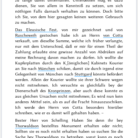
zu lange damit unterhalten. Unterdessen mag es dazu
dienen, Sie von allem in Kenntniß zu setzen, um sich
nöthigen Falls darnach verhalten zu können. Doch bitte
ich Sie, von dem hier gesagten keinen weiteren Gebrauch
zu machen.
Das Eleusische Fest
, von mir gezeichnet und von
Ruscheweih
gestochen habe ich an Herrn
von Cotta
verkauft, um dieselbe Summe, welche ich früher verlangte,
nur mit dem Unterschied, daß er mir für einen Theil der
Zahlung erlaubte eine gewisse Anzahl von Abdrüken auf
meine
Rechnung davon machen zu dürfen. Ich wollte die
Kupferplatten durch den K˖[öniglichen] Kabinets Kourier
an Sie nach
München
schiken, damit sie durch irgend eine
Gelegenheit von München nach
Stuttgard
könnte befördert
werden. Allein der Kourier wollte sie ihrer Schwere wegen
nicht mitnehmen. Ich versuchte es gleichfalls bey der
Dienerschaft des
Kronprinzen
, aber auch diese konnte es
aus gleichen Ursachen nicht mitnehmen; Es wird nun kein
anderes Mittel sein, als es auf die Fracht hinauszuschiken.
Ich werde den Herrn von Cotta besonders hierüber
schreiben, wie er es damit will gehalten haben. –
Bester Herr von Schelling Haben Sie denn ihr bey
Thorwaldson
bestelltes Monument erhalten oder nicht;
Sollten sie es noch nicht erhalten haben so suchen Sie die
Sache bey Thorwaldson zu betreiben, sonst kann es noch