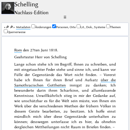
Schelling
Nachlass-Edition
☰
🔎︎
🔎︎
Me­ta­da­ten
Änderungen
Personen, Orte
Lit., Dok., Systeme
Themen
Querverweise
Rom
den
27ten Juni 1818
.
Geehrtester Herr von Schelling
Lange schon stehe ich im Begriff, Ihnen zu schreiben, und
mit eingetauchter Feder stehe und sinne ich, und kann vor
Fülle der Gegenstände das Wort nicht finden. – Vorerst
habe ich Ihnen für ihren Brief und Aufsatz
über die
Samothracischen Gottheiten
innigst zu danken; Ich
bewunderte darin ihren Scharfsinn, und allumfassende
Kenntnisse. Unwillkührlich stieg in mir der Gedanke auf,
wie unschätzbar es für die Welt sein müste, von Ihnen ein
Werk über die verschiedenen Miethen der frühern Völker in
diesem Geiste bearbeiten, zu besitzen. Ich hoffe einst
mündlich mich über diese Gegenstände unterhalten zu
können; desswegen unterlasse ich es hier, da ohnehin
dergleichen Mittheilungen nicht Raum in Briefen finden. –