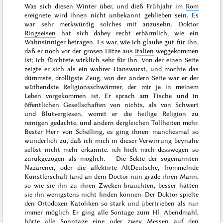
Was sich diesen
Winter
über, und dieß
Frühjahr
im
Rom
ereignete wird ihnen nicht unbekannt geblieben sein. Es
war sehr merkwürdig solches mit anzusehn. Doktor
Ringseisen
hat sich dabey recht erbärmlich, wie ein
Wahnsinniger betragen. Es war, wie ich glaube gut für ihn,
daß er noch vor der grosen Hitze aus
Italien
weggekommen
ist; ich fürchtete wirklich sehr für ihn. Von der einen Seite
zeigte er sich als ein wahrer Hanswurst, und mochte das
dümmste, drolligste Zeug, von der andern Seite war er der
wüthendste Religionsschwärmer, der mir je in meinem
Leben vorgekommen ist. Er sprach am Tische und in
öffentlichen Gesellschaften von nichts, als von Schwert
und Blutvergiesen, womit er die heilige Religion zu
reinigen gedachte, und andern dergleichen Tollheiten mehr.
Bester Herr von Schelling, es ging ihnen manchesmal so
wunderlich zu, daß ich mich in dieser Verwirrung beynahe
selbst nicht mehr erkannte. ich hielt mich desswegen so
zurükgezogen als möglich. – Die Sekte der sogenannten
Nazarener, oder die affektirte AltDeutsche, frömmelnde
Künstlerschaft fand an dem Doctor nun grade ihren Mann,
so wie sie ihn zu ihren Zweken brauchten, besser hätten
sie ihn wenigstens
nicht finden können. Der Doktor spielte
den Ortodoxen Katoliken so stark und übertrieben als nur
immer möglich Er ging alle Sontage zum Hl. Abendmahl,
hörte alle Sonntage eine oder zwey Messen auf den