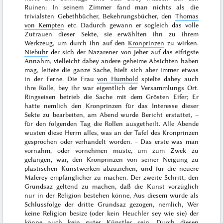
Ruinen: In seinem Zimmer fand man nichts als die
trivialsten Gebethbücher, Bekehrungsbücher, den
Thomas
von Kempten
etc. Dadurch gewann er sogleich das volle
Zutrauen dieser Sekte, sie erwählten ihn zu ihrem
Werkzeug, um durch ihn auf den
Kronprinzen
zu wirken.
Niebuhr
der sich der Nazarener von jeher auf das eifrigste
Annahm, vielleicht dabey andere geheime Absichten haben
mag, leitete die ganze Sache, hielt sich aber immer etwas
in der Ferne. Die Frau
von Humbold
spielte dabey auch
ihre Rolle, bey ihr war eigentlich der Versammlungs Ort.
Ringseisen betrieb die Sache mit dem Grösten Eifer; Er
hatte nemlich den Kronprinzen für das Interesse dieser
Sekte zu bearbeiten, am Abend wurde Bericht erstattet, –
für den folgenden Tag die Rollen ausgetheilt. Alle Abende
wusten diese Herrn alles, was an der Tafel des Kronprinzen
gesprochen oder verhandelt worden. – Das erste was man
vornahm, oder vornehmen muste, um zum Zwek zu
gelangen, war, den Kronprinzen von seiner Neigung zu
plastischen Kunstwerken abzuziehen, und für die neuere
Malerey empfänglicher zu machen. Der zweite Schritt, den
Grundsaz geltend zu machen, daß die Kunst vorzüglich
nur in der Religion bestehen könne, Aus diesem wurde als
Schlussfolge der dritte Grundsaz gezogen, nemlich, Wer
keine Religion besize (oder kein Heuchler sey wie sie) der
könne auch kein guter Künstler sein. Durch diesen