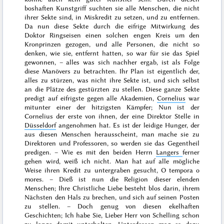
boshaften Kunstgriff suchten sie alle Menschen, die nicht
ihrer Sekte sind, in Miskredit zu setzen, und zu entfernen.
Da nun diese Sekte durch die eifrige Mitwirkung des
Doktor Ringseisen einen solchen
engen Kreis um den
Kronprinzen gezogen, und alle Personen, die nicht so
denken, wie sie, entfernt hatten, so war für sie das Spiel
gewonnen, – alles was sich nachher ergab, ist als Folge
diese Manövers zu betrachten. Ihr Plan ist eigentlich der,
alles zu stürzen, was nicht ihre Sekte ist, und sich selbst
an die Plätze des gestürzten zu stellen. Diese ganze Sekte
predigt auf eifrigste gegen alle Akademien,
Cornelius
war
mitunter einer der hitzigsten Kämpfer; Nun ist der
Cornelius der erste von ihnen, der eine Direktor Stelle in
Düsseldorf
angenohmen hat. Es ist der leidige Hunger, der
aus diesen Menschen herausscheint, man mache sie zu
Direktoren und Professoren, so werden sie das Gegentheil
predigen. – Wie es mit den beiden Herrn
Langers
ferner
gehen wird, weiß ich nicht. Man hat auf alle mögliche
Weise ihren Kredit zu untergraben gesucht,
O tempora o
mores
. – Dieß ist nun die Religion dieser elenden
Menschen; Ihre Christliche Liebe besteht blos darin, ihrem
Nächsten den Hals zu brechen, und sich auf seinen Posten
zu stellen. – Doch genug von diesen ekelhaften
Geschichten; Ich habe Sie, Lieber Herr von Schelling schon