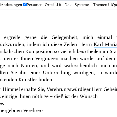
Änderungen
Personen, Orte
Lit., Dok., Systeme
Themen
Qu
h ergreife gerne die Gelegenheit, mich einmal
rückzurufen, indem ich diese Zeilen Herrn
Karl Mari
sikalischen Komposition so viel ich beurtheilen im S
d den es Ihnen Vergnügen machen würde, auf de
ge nach Norden, und wird wahrscheinlich auch 
llten Sie ihn einer Unterredung würdigen, so wür
nkenden Künstler finden. –
r Himmel erhalte Sie, Verehrungswürdiger Herr Gehei
 einzige Ihnen nöthige – dieß ist der Wunsch
es
euergebnen Verehrers