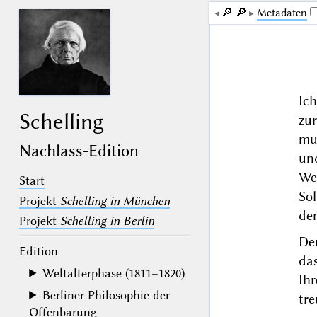
🔎︎
🔎︎
Me­ta­da­ten
Ic
Schelling
zu
mu
Nachlass-Edition
un
We
Start
So
Projekt
Schelling in München
de
Projekt
Schelling in Berlin
De
Edition
das
Weltalterphase (1811–1820)
Ihr
Berliner Philosophie der
tr
Offenbarung