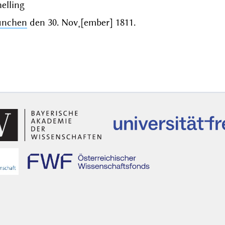
elling
nchen
den
30. Nov˖[ember] 1811
.