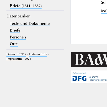
Sch
Briefe (1811–1832)
Mü
Datenbanken
Texte und Dokumente
Briefe
Personen
Orte
Lizenz: CC BY
·
Datenschutz
·
Impressum
· 2025