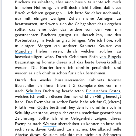
Büchern zu erhalten, aber auch hierin täuschte ich mich
in meiner Hoffnung. Ich will doch nicht hoffen, daß diese
Briefe verlohren gegangen. – Ich bitte Sie daher nochmals,
nur mit einigen wenigen Zeilen meine Anfragen zu
beantworten, und wenn sich die Gelegenheit dazu ergeben
sollte, das eine oder das andere von den von mir
gewünschten Büchern gütigst zu überschiken, und den
Kostenbetrag in Rechnung zu bringen. Wie ich höre, soll
in einigen Morgen ein anderer Kabinets Kourier von
München
hieher reisen, durch welchen solches zu
bewerkstelligen wäre. Durch Geheimen Rath
von Ringels
Begünstigung könnte dieses auf das beste bewerkstelligt
werden. Die Kourier kenn ich ohnhin persönlich, und
werden es sich ohnhin schon für sich übernehmen.
Durch den wieder hinausreisenden Kabinets Kourier
überschike ich Ihnen hiermit 2 Exemplare des von mir
nach
Schillers
Dichtung bearbeiteten
Eleusischen Festes
,
welches ich endlich diesen
Sommer
wirklich
völlig beendigt
habe. Das Exemplar in
rother Farbe
habe ich für G˖[eheim]
R˖[ath] von
Göthe
bestimmt, bey dem ich ohnhin noch in
Schuld
igkeit
stehe, wegen der einst unsichtbar gewordenen
Zeichnung. Sollte ich eine Gelegenheit
zeigen
, dieses
Exemplar nach
Weimar
überschiken zu können so bitte ich
recht sehr, davon Gebrauch zu machen. Die allzuschnelle
Abreise dieses Kouriers erlaubte mir nicht ein
Schoneres