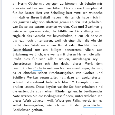
an Herrn
Göthe mit beylegen zu können; Ich behalte mir
also ein solches nachzuschiken. Das andere Exemplar ist
für Sie Bester Herr von Schelling bestimmt; ich wünsche
mir daß es Ihren Beifall haben möchte. Ich habe mich in
der ganzen Folge von Blättern genau an den Text gehalten,
wie Sie selbst daraus ersehen werden. Gut und Zwekmäsig
würde es gewesen sein, der bildlichen Darstellung auch
zugleich das Gedicht mit beyzudruken, allein ich habe es
bis jezt noch unterlassen, weil ich eigentlich die Absicht
hatte, dies Werk an einem Kunst oder Buchhändler in
Deutschland
um ein billiges abzutreten. Allein aus
Erfahrung weiß ich, wie wenig mit diesen Herren, die
allen
Profit blos für sich allein wollen, anzufangen sey. –
Unterdessen bitte ich Sie doch, dieses Werk dem
Buchhändler
Cotta
in meinem Namen anzutragen, der mir,
da er ohnehin schon Prachtausgaben von Göthes und
Schillers Werken veranstaltet hat, dazu am geeignetesten
scheint. Vorderhand habe ich blos 12 Exemplare davon
druken lassen. Diese beyden welche Sie hier erhalten sind
die ersten, die aus meinen Händen gehen. In beyliegender
Note
werden Sie die Bedingnisse finden, unter welchen ich
dieses Werk abtreten will. Wiedrigen Falls, werde ich es
selbst herausgeben, wie ich es mit den
griechischen
BasRelieven
gethan.