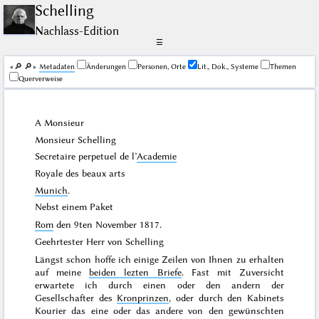
Schelling
Nachlass-Edition
☰
🔎︎
🔎︎
Me­ta­da­ten
Änderungen
Personen, Orte
Lit., Dok., Systeme
Themen
Querverweise
A Monsieur
Monsieur Schelling
Secretaire perpetuel de l’
Academie
Royale des beaux arts
Munich
.
Nebst einem Paket
Rom
den
9ten November 1817
.
Geehrtester Herr von Schelling
Längst schon hoffe ich einige Zeilen von Ihnen zu erhalten
auf meine
beiden lezten Briefe
. Fast mit Zuversicht
erwartete ich durch einen oder den andern der
Gesellschafter des
Kronprinzen
, oder durch den Kabinets
Kourier das eine oder das andere von den gewünschten