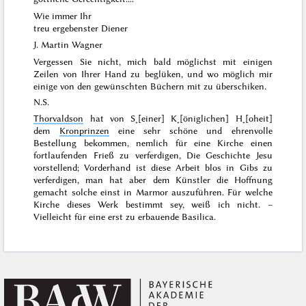
Wie immer Ihr
treu ergebenster Diener
J. Martin Wagner
Vergessen Sie nicht, mich bald möglichst mit einigen
Zeilen von Ihrer Hand zu beglüken, und wo möglich mir
einige von den gewünschten Büchern mit zu überschiken.
N.S.
Thorvaldson
hat von S˖[einer] K˖[öniglichen] H˖[oheit]
dem
Kronprinzen
eine sehr schöne und ehrenvolle
Bestellung bekommen, nemlich für eine Kirche einen
fortlaufenden Frieß zu verferdigen,
Die Geschichte Jesu
vorstellend
; Vorderhand ist diese Arbeit blos in Gibs zu
verferdigen, man hat aber dem Künstler die Hoffnung
gemacht solche einst in Marmor auszuführen. Für welche
Kirche dieses Werk bestimmt sey, weiß ich nicht. –
Vielleicht für eine erst zu erbauende Basilica.