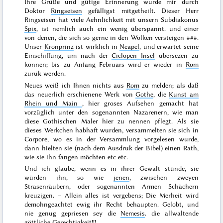
Ihre Grüße und gütige Erinnerung wurde mir durch
Doktor
Ringseisen
gefälligst mitgetheilt. Dieser Herr
Ringseisen hat viele Aehnlichkeit mit unsern Subdiakonus
Spix
, ist nemlich auch ein wenig überspannt. und einer
von denen, die sich so gerne in den Wolken versteigen
###
.
Unser
Kronprinz
ist wirklich in
Neapel
, und erwartet seine
Einschiffung, um nach der
Ciclopen Insel
übersezen zu
können; bis zu
Anfang Februars
wird er wieder in
Rom
zurük
werden
.
Neues weiß ich Ihnen nichts aus
Rom
zu melden; als daß
das neuerlich erschienene Werk von
Gothe
, die
Kunst am
Rhein und Main
, hier groses Aufsehen gemacht hat
vorzüglich unter den sogenannten Nazarenern, wie man
diese Gothischen Maler hier zu nennen pflegt. Als sie
dieses Werkchen habhaft wurden, versammelten sie sich
in
Corpore
, wo es in der Versammlung vorgelesen wurde,
dann hielten sie (nach dem Ausdruk der Bibel) einen Rath,
wie sie ihn fangen möchten etc etc.
Und ich glaube, wenn es in ihrer Gewalt stünde, sie
würden ihn, so wie
jenen
, zwischen zweyen
Strasenräubern, oder sogenannten Armen Schächern
kreuzigen. – Allein alles ist vergebens; Die Merheit wird
demohngeachtet ewig ihr Recht behaupten. Gelobt, und
nie genug gepriesen sey die
Nemesis
. die allwaltende
göttliche Gerechtigkeit!!!.