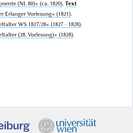
gmente (NL 80)«
(ca. 1820)
.
Text
r Erlanger Vorlesung«
(1821)
.
ltalter WS 1827/28«
(1827 - 1828)
.
talter (28. Vorlesung)«
(1828)
.