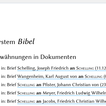
Bibel
ystem
rwähnungen in Dokumenten
in: Brief
Schelling, Joseph Friedrich
an
Schelling
(11.12
in: Brief
Wangenheim, Karl August von
an
Schelling
(
in: Brief
Schelling
an
Pfister, Johann Christian von (23
in: Brief
Schelling
an
Meyer, Friedrich Ludwig Wilhelm
in: Brief
Schelling
an
Jacobs, Friedrich Christian Wilhe