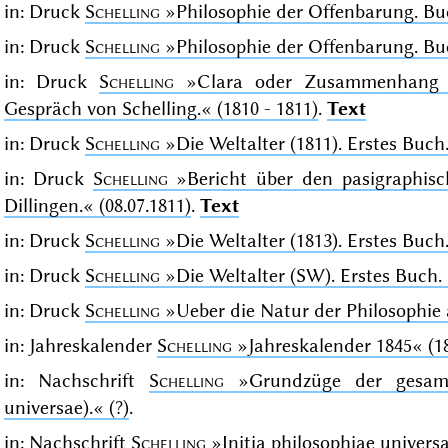
in: Druck
Schelling
»Philosophie der Offenbarung. Bu
in: Druck
Schelling
»Philosophie der Offenbarung. Bu
in: Druck
Schelling
»Clara oder Zusammenhang d
Gespräch von Schelling.«
(1810 - 1811)
.
Text
in: Druck
Schelling
»Die Weltalter (1811). Erstes Buc
in: Druck
Schelling
»Bericht über den pasigraphis
Dillingen.«
(08.07.1811)
.
Text
in: Druck
Schelling
»Die Weltalter (1813). Erstes Buc
in: Druck
Schelling
»Die Weltalter (SW). Erstes Buch
in: Druck
Schelling
»Ueber die Natur der Philosophie
in: Jahreskalender
Schelling
»Jahreskalender 1845«
(1
in: Nachschrift
Schelling
»Grundzüge der gesamte
universae).«
(?)
.
in: Nachschrift
Schelling
»Initia philosophiae univers