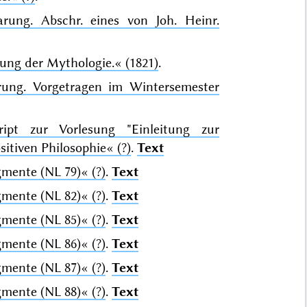
arung. Abschr. eines von Joh. Heinr.
ung der Mythologie.«
(1821)
.
rung. Vorgetragen im Wintersemester
ipt zur Vorlesung "Einleitung zur
sitiven Philosophie«
(?)
.
Text
gmente (NL 79)«
(?)
.
Text
gmente (NL 82)«
(?)
.
Text
gmente (NL 85)«
(?)
.
Text
gmente (NL 86)«
(?)
.
Text
gmente (NL 87)«
(?)
.
Text
gmente (NL 88)«
(?)
.
Text