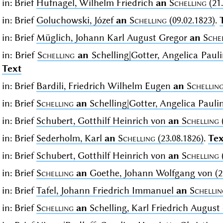
in: Brief
Hufnagel, Wilhelm Friedrich
an
Schelling
(21.
in: Brief
Goluchowski, Józef
an
Schelling
(09.02.1823)
.
in: Brief
Müglich, Johann Karl August Gregor
an
Sche
in: Brief
Schelling
an
Schelling|Gotter, Angelica Pauli
Text
in: Brief
Bardili, Friedrich Wilhelm Eugen
an
Schellin
in: Brief
Schelling
an
Schelling|Gotter, Angelica Pauli
in: Brief
Schubert, Gotthilf Heinrich von
an
Schelling
in: Brief
Sederholm, Karl
an
Schelling
(23.08.1826)
.
Tex
in: Brief
Schubert, Gotthilf Heinrich von
an
Schelling
in: Brief
Schelling
an
Goethe, Johann Wolfgang von (22
in: Brief
Tafel, Johann Friedrich Immanuel
an
Schellin
in: Brief
Schelling
an
Schelling, Karl Friedrich August (