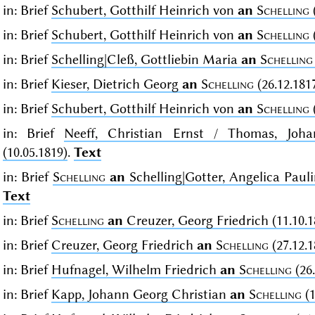
in: Brief
Schubert, Gotthilf Heinrich von
an
Schelling
in: Brief
Schubert, Gotthilf Heinrich von
an
Schelling
in: Brief
Schelling|Cleß, Gottliebin Maria
an
Schelling
in: Brief
Kieser, Dietrich Georg
an
Schelling
(26.12.181
in: Brief
Schubert, Gotthilf Heinrich von
an
Schelling
in: Brief
Neeff, Christian Ernst / Thomas, Jo
(10.05.1819)
.
Text
in: Brief
Schelling
an
Schelling|Gotter, Angelica Pauli
Text
in: Brief
Schelling
an
Creuzer, Georg Friedrich (11.10.1
in: Brief
Creuzer, Georg Friedrich
an
Schelling
(27.12.1
in: Brief
Hufnagel, Wilhelm Friedrich
an
Schelling
(26.
in: Brief
Kapp, Johann Georg Christian
an
Schelling
(1