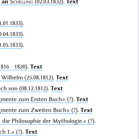
e
an
Schelling
(02.03.1832)
.
Text
1.01.1833)
.
9.04.1833)
.
1.05.1833)
.
816 - 1820)
.
Text
Wilhelm (25.08.1812)
.
Text
ch von (08.12.1812)
.
Text
agmente zum Ersten Buch«
(?)
.
Text
agmente zum Zweiten Buch«
(?)
.
Text
n die Philosophie der Mythologie.«
(?)
.
ch 1.«
(?)
.
Text