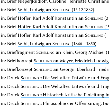
in: Brief
Nieper|Rudloff, Caroline Henriette Christian
in: Brief
Wihl, Ludwig
an
Schelling
(15.12.1832)
.
in: Brief
Höfler, Karl Adolf Konstantin
an
Schelling
(2
in: Brief
Höfler, Karl Adolf Konstantin
an
Schelling
(1
in: Brief
Höfler, Karl Adolf Konstantin
an
Schelling
(1
in: Brief
Wihl, Ludwig
an
Schelling
(1846 - 1850)
.
in: Brieffragment
Schelling
an
Klein, Georg Michael (1
in: Briefkonzept
Schelling
an
Meyer, Friedrich Ludwig 
in: Briefkonzept
Schelling
an
Georgii, Eberhard Friedri
in: Druck
Schelling
»Die Weltalter: Entwürfe und Fr
in: Druck
Schelling
»Die Weltalter: Entwürfe und Fr
in: Druck
Schelling
»Historisch-kritische Einleitung i
in: Druck
Schelling
»Philosophie der Offenbarung. Bu