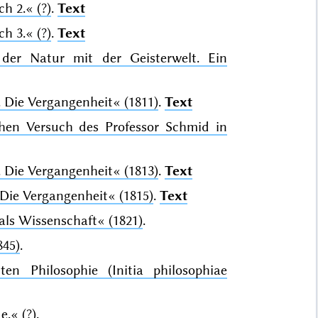
ch 2.«
(?)
.
Text
ch 3.«
(?)
.
Text
er Natur mit der Geisterwelt. Ein
h. Die Vergangenheit«
(1811)
.
Text
chen Versuch des Professor Schmid in
h. Die Vergangenheit«
(1813)
.
Text
. Die Vergangenheit«
(1815)
.
Text
 als Wissenschaft«
(1821)
.
845)
.
n Philosophie (Initia philosophiae
ae.«
(?)
.