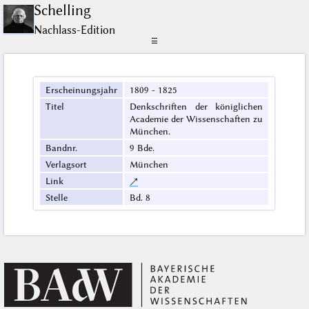
Schelling
Nachlass-Edition
☰
Erscheinungsjahr
1809 - 1825
Titel
Denkschriften der königlichen
Academie der Wissenschaften zu
München.
Bandnr.
9 Bde.
Verlagsort
München
Link
↗
Stelle
Bd. 8