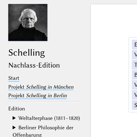
E
Schelling
V
T
Nachlass-Edition
Start
V
Projekt
Schelling in München
V
Projekt
Schelling in Berlin
S
Edition
Weltalterphase (1811–1820)
Berliner Philosophie der
Offenbarung