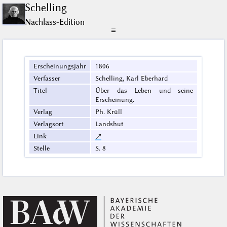
Schelling
Nachlass-Edition
☰
Erscheinungsjahr
1806
Verfasser
Schelling, Karl Eberhard
Titel
Über das Leben und seine
Erscheinung.
Verlag
Ph. Krüll
Verlagsort
Landshut
Link
↗
Stelle
S. 8