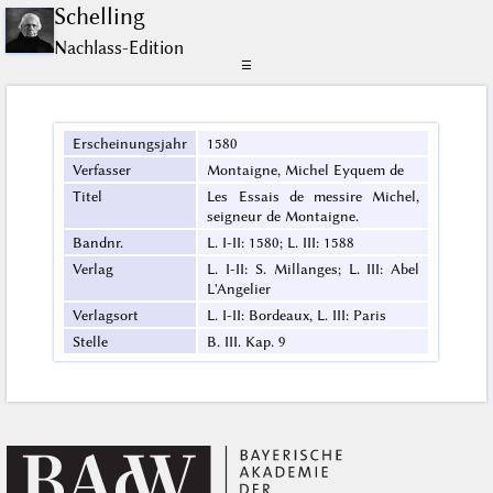
Schelling
Nachlass-Edition
☰
Erscheinungsjahr
1580
Verfasser
Montaigne, Michel Eyquem de
Titel
Les Essais de messire Michel,
seigneur de Montaigne.
Bandnr.
L. I-II: 1580; L. III: 1588
Verlag
L. I-II: S. Millanges; L. III: Abel
L'Angelier
Verlagsort
L. I-II: Bordeaux, L. III: Paris
Stelle
B. III. Kap. 9