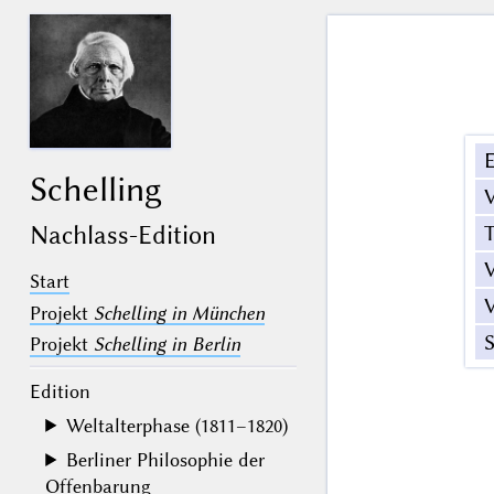
E
Schelling
V
T
Nachlass-Edition
V
Start
V
Projekt
Schelling in München
S
Projekt
Schelling in Berlin
Edition
Weltalterphase (1811–1820)
Berliner Philosophie der
Offenbarung