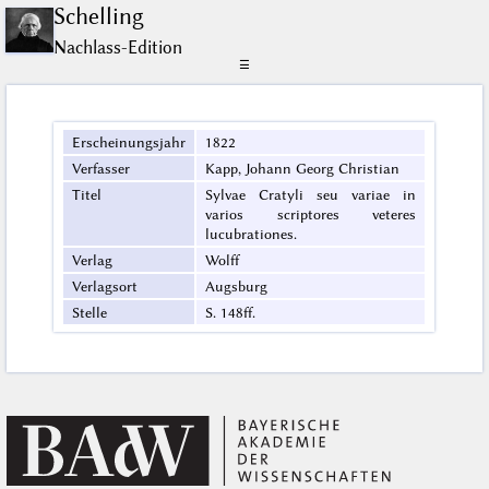
Schelling
Nachlass-Edition
☰
Erscheinungsjahr
1822
Verfasser
Kapp, Johann Georg Christian
Titel
Sylvae Cratyli seu variae in
varios scriptores veteres
lucubrationes.
Verlag
Wolff
Verlagsort
Augsburg
Stelle
S. 148ff.