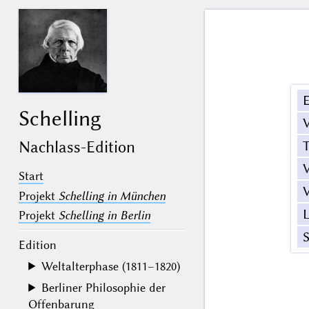
E
Schelling
V
T
Nachlass-Edition
V
Start
V
Projekt
Schelling in München
L
Projekt
Schelling in Berlin
S
Edition
Weltalterphase (1811–1820)
Berliner Philosophie der
Offenbarung