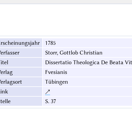
rscheinungsjahr
1785
erfasser
Storr, Gottlob Christian
itel
Dissertatio Theologica De Beata Vi
erlag
Fvesianis
erlagsort
Tübingen
ink
↗
telle
S. 37