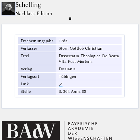
Schelling
Nachlass-Edition
☰
Erscheinungsjahr
1785
Verfasser
Storr, Gottlob Christian
Titel
Dissertatio Theologica De Beata
Vita Post Mortem.
Verlag
Fvesianis
Verlagsort
Tübingen
Link
↗
Stelle
S. 30f. Anm. 88