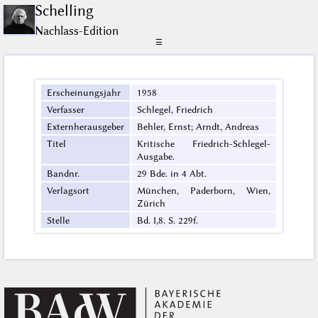
Schelling
Nachlass-Edition
☰
Erscheinungsjahr
1958
Verfasser
Schlegel, Friedrich
Externherausgeber
Behler, Ernst; Arndt, Andreas
Titel
Kritische Friedrich-Schlegel-
Ausgabe.
Bandnr.
29 Bde. in 4 Abt.
Verlagsort
München, Paderborn, Wien,
Zürich
Stelle
Bd. I,8. S. 229f.