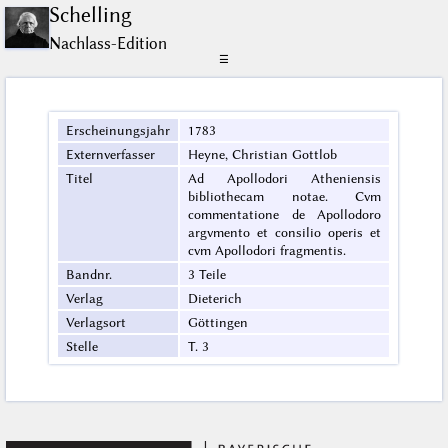
Schelling
Nachlass-Edition
☰
Erscheinungsjahr
1783
Externverfasser
Heyne, Christian Gottlob
Titel
Ad Apollodori Atheniensis
bibliothecam notae. Cvm
commentatione de Apollodoro
argvmento et consilio operis et
cvm Apollodori fragmentis.
Bandnr.
3 Teile
Verlag
Dieterich
Verlagsort
Göttingen
Stelle
T. 3