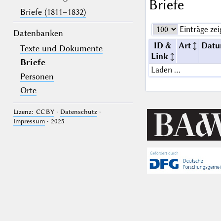
Briefe
Briefe (1811–1832)
Einträge zei
Datenbanken
ID &
Art
Dat
Texte und Dokumente
Link
Briefe
Laden …
Personen
Orte
Lizenz: CC BY
·
Datenschutz
·
Impressum
· 2025