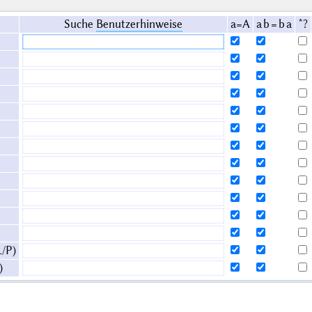
Suche
Benutzerhinweise
a=A
a b = b a
*?
L/P
)
)